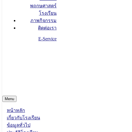
พฤกษศาสตร์
โรงเรียน
ภาพกิจกรรม
ติดต่อเรา
E-Service
contact@phayamengraischool.ac.th
เลขที่ 159 หมู่ 1 ต.เม็งราย อ.พญาเม็งราย จ.เชียงราย 572990
Menu
หน้าหลัก
เกี่ยวกับโรงเรียน
ข้อมูลทั่วไป